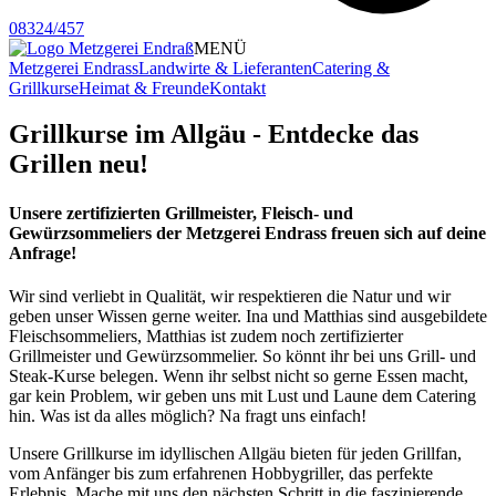
08324/457
MENÜ
Metzgerei Endrass
Landwirte & Lieferanten
Catering &
Grillkurse
Heimat & Freunde
Kontakt
Grillkurse im Allgäu - Entdecke das
Grillen neu!
Unsere zertifizierten Grillmeister, Fleisch- und
Gewürzsommeliers der Metzgerei Endrass freuen sich auf deine
Anfrage!
Wir sind verliebt in Qualität, wir respektieren die Natur und wir
geben unser Wissen gerne weiter. Ina und Matthias sind ausgebildete
Fleischsommeliers, Matthias ist zudem noch zertifizierter
Grillmeister und Gewürzsommelier. So könnt ihr bei uns Grill- und
Steak-Kurse belegen. Wenn ihr selbst nicht so gerne Essen macht,
gar kein Problem, wir geben uns mit Lust und Laune dem Catering
hin. Was ist da alles möglich? Na fragt uns einfach!
Unsere Grillkurse im idyllischen Allgäu bieten für jeden Grillfan,
vom Anfänger bis zum erfahrenen Hobbygriller, das perfekte
Erlebnis. Mache mit uns den nächsten Schritt in die faszinierende